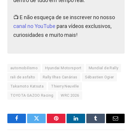
dentro de tudo em tempo real.
📺 E não esqueça de se inscrever no nosso
canal no YouTube
para vídeos exclusivos,
curiosidades e muito mais!
automobilismo
Hyundai Motorsport
Mundial de Rally
rali de asfalto
Rally Ilhas Canárias
Sébastien Ogier
Takamoto Katsuta
Thierry Neuville
TOYOTA GAZOO Racing
WRC 2026
Facebook
Twitter
Pinterest
LinkedIn
Tumblr
E-