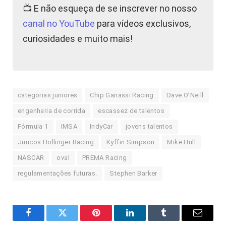
📺 E não esqueça de se inscrever no nosso
canal no YouTube
para vídeos exclusivos,
curiosidades e muito mais!
categorias juniores
Chip Ganassi Racing
Dave O’Neill
engenharia de corrida
escassez de talentos
Fórmula 1
IMSA
IndyCar
jovens talentos
Juncos Hollinger Racing
Kyffin Simpson
Mike Hull
NASCAR
oval
PREMA Racing
regulamentações futuras.
Stephen Barker
Facebook
Twitter
Pinterest
LinkedIn
Tumblr
E-