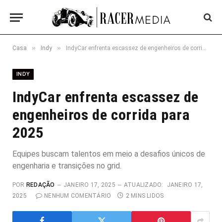
»
»
Casa
Indy
IndyCar enfrenta escassez de engenheiros de corrida para 2025
INDY
IndyCar enfrenta escassez de
engenheiros de corrida para
2025
Equipes buscam talentos em meio a desafios únicos de
engenharia e transições no grid.
POR
REDAÇÃO
JANEIRO 17, 2025
ATUALIZADO:
JANEIRO 17,
2025
NENHUM COMENTÁRIO
2 MINS LIDOS