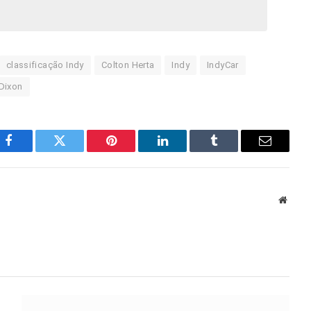
classificação Indy
Colton Herta
Indy
IndyCar
Dixon
Facebook
Twitter
Pinterest
LinkedIn
Tumblr
E-
mail
Site