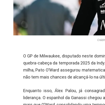
Crédit
O GP de Milwaukee, disputado neste domin
quebra-cabeça da temporada 2025 da Indy. 
milha, Pato O’Ward assegurou matematica
não tem mais chances de alcançá-lo na últ
Enquanto isso, Álex Palou, já consagr
liderança. O espanhol da Ganassi chegou 
mais que O’Ward, consolidando uma tempo