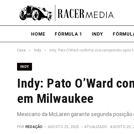
HOME
FÓRMULA 1
INDY
FÓRMUL
»
»
Casa
Indy
Indy: Pato O’Ward confirma vice-campeonato após 
INDY
Indy: Pato O’Ward co
em Milwaukee
Mexicano da McLaren garante segunda posição n
POR
REDAÇÃO
AGOSTO 25, 2025
ATUALIZADO:
AGOSTO 25, 