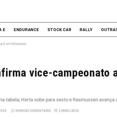
A E
ENDURANCE
STOCK CAR
RALLY
OUTRA
top-5 em Milwaukee
nfirma vice-campeonato 
a tabela; Herta sobe para sexto e Rasmussen avança ap
2025
NENHUM COMENTÁRIO
2 MINS LIDOS