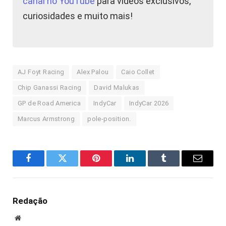
canal no YouTube
para vídeos exclusivos,
curiosidades e muito mais!
AJ Foyt Racing
Alex Palou
Caio Collet
Chip Ganassi Racing
David Malukas
GP de Road America
IndyCar
IndyCar 2026
Marcus Armstrong
pole-position.
Facebook
Twitter
Pinterest
LinkedIn
Tumblr
E-
mail
Redação
Site