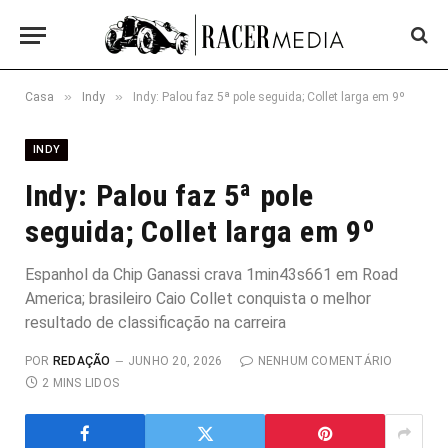
»
»
Casa
Indy
Indy: Palou faz 5ª pole seguida; Collet larga em 9º
INDY
Indy: Palou faz 5ª pole
seguida; Collet larga em 9º
Espanhol da Chip Ganassi crava 1min43s661 em Road
America; brasileiro Caio Collet conquista o melhor
resultado de classificação na carreira
POR
REDAÇÃO
JUNHO 20, 2026
NENHUM COMENTÁRIO
2 MINS LIDOS