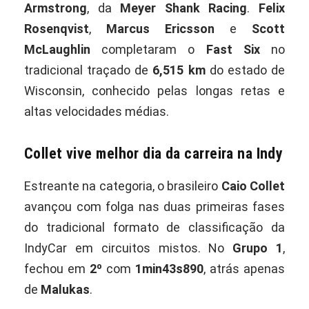
Armstrong
, da
Meyer Shank Racing
.
Felix
Rosenqvist
,
Marcus Ericsson
e
Scott
McLaughlin
completaram o
Fast Six
no
tradicional traçado de
6,515 km
do estado de
Wisconsin, conhecido pelas longas retas e
altas velocidades médias.
Collet vive melhor dia da carreira na Indy
Estreante na categoria, o brasileiro
Caio Collet
avançou com folga nas duas primeiras fases
do tradicional formato de classificação da
IndyCar em circuitos mistos. No
Grupo 1
,
fechou em
2º
com
1min43s890
, atrás apenas
de
Malukas
.