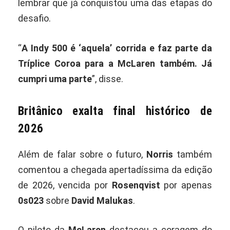
lembrar que já conquistou uma das etapas do
desafio.
“
A Indy 500 é ‘aquela’ corrida e faz parte da
Tríplice Coroa para a McLaren também. Já
cumpri uma parte
”, disse.
Britânico exalta final histórico de
2026
Além de falar sobre o futuro,
Norris
também
comentou a chegada apertadíssima da edição
de 2026, vencida por
Rosenqvist
por apenas
0s023
sobre
David Malukas
.
O piloto da
McLaren
destacou a coragem do