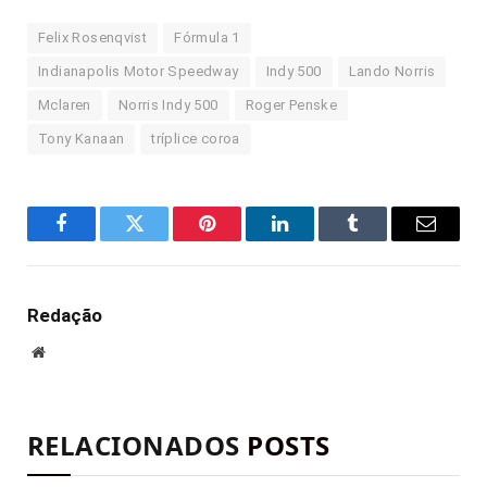
Felix Rosenqvist
Fórmula 1
Indianapolis Motor Speedway
Indy 500
Lando Norris
Mclaren
Norris Indy 500
Roger Penske
Tony Kanaan
tríplice coroa
Facebook
Twitter
Pinterest
LinkedIn
Tumblr
E-
mail
Redação
Site
RELACIONADOS
POSTS