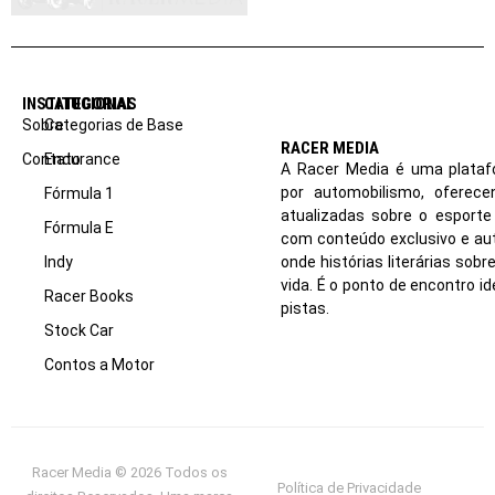
INSTITUCIONAL
CATEGORIAS
Sobre
Categorias de Base
RACER MEDIA
Contato
Endurance
A Racer Media é uma plataf
por automobilismo, oferec
Fórmula 1
atualizadas sobre o esport
Fórmula E
com conteúdo exclusivo e aut
Indy
onde histórias literárias sob
vida. É o ponto de encontro i
Racer Books
pistas.
Stock Car
Contos a Motor
Racer Media © 2026 Todos os
Política de Privacidade