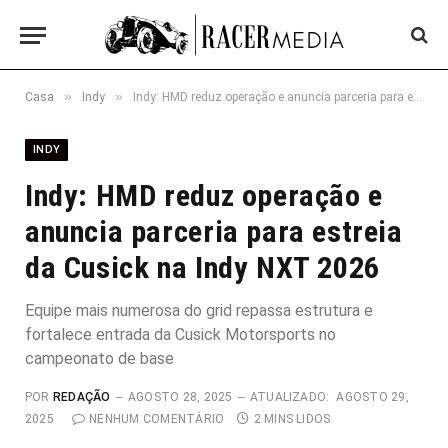
»
»
Casa
Indy
Indy: HMD reduz operação e anuncia parceria para estreia da Cusick na Indy NXT 2026
INDY
Indy: HMD reduz operação e
anuncia parceria para estreia
da Cusick na Indy NXT 2026
Equipe mais numerosa do grid repassa estrutura e
fortalece entrada da Cusick Motorsports no
campeonato de base
POR
REDAÇÃO
AGOSTO 28, 2025
ATUALIZADO:
AGOSTO 29,
2025
NENHUM COMENTÁRIO
2 MINS LIDOS