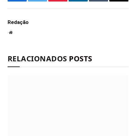
Facebook
Twitter
Pinterest
LinkedIn
Tumblr
E-
mail
Redação
Site
RELACIONADOS
POSTS