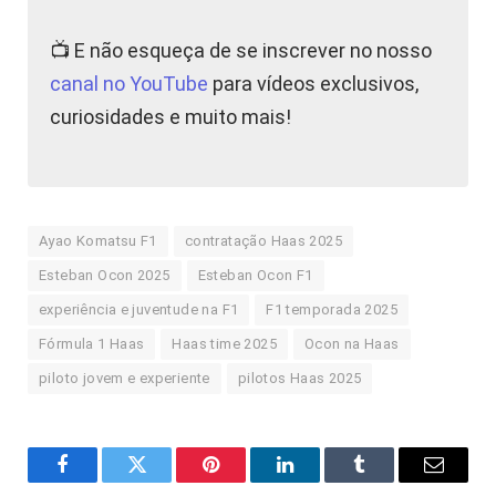
📺 E não esqueça de se inscrever no nosso
canal no YouTube
para vídeos exclusivos,
curiosidades e muito mais!
Ayao Komatsu F1
contratação Haas 2025
Esteban Ocon 2025
Esteban Ocon F1
experiência e juventude na F1
F1 temporada 2025
Fórmula 1 Haas
Haas time 2025
Ocon na Haas
piloto jovem e experiente
pilotos Haas 2025
Facebook
Twitter
Pinterest
LinkedIn
Tumblr
E-