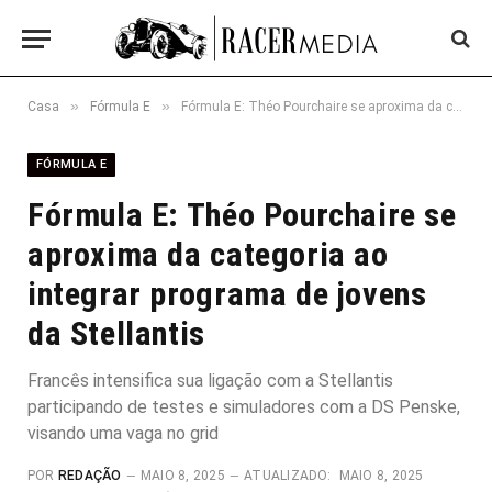
»
»
Casa
Fórmula E
Fórmula E: Théo Pourchaire se aproxima da categoria ao integrar programa de jovens da Stellantis
FÓRMULA E
Fórmula E: Théo Pourchaire se
aproxima da categoria ao
integrar programa de jovens
da Stellantis
Francês intensifica sua ligação com a Stellantis
participando de testes e simuladores com a DS Penske,
visando uma vaga no grid
POR
REDAÇÃO
MAIO 8, 2025
ATUALIZADO:
MAIO 8, 2025