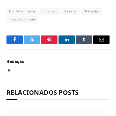
DS Performance
Fórmula E
Maserati
Stellantis
Théo Pourchaire
Facebook
Twitter
Pinterest
LinkedIn
Tumblr
E-
mail
Redação
Site
RELACIONADOS
POSTS