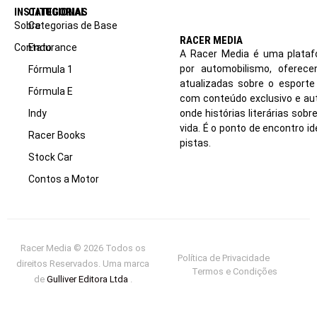
INSTITUCIONAL
CATEGORIAS
Sobre
Categorias de Base
RACER MEDIA
Contato
Endurance
A Racer Media é uma plataf
por automobilismo, oferec
Fórmula 1
atualizadas sobre o esport
Fórmula E
com conteúdo exclusivo e aut
Indy
onde histórias literárias sob
vida. É o ponto de encontro i
Racer Books
pistas.
Stock Car
Contos a Motor
Racer Media © 2026 Todos os
Política de Privacidade
direitos Reservados. Uma marca
Termos e Condições
de
Gulliver Editora Ltda
.