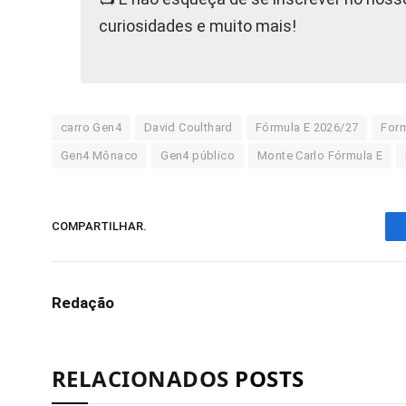
curiosidades e muito mais!
carro Gen4
David Coulthard
Fórmula E 2026/27
Form
Gen4 Mônaco
Gen4 público
Monte Carlo Fórmula E
COMPARTILHAR.
Redação
RELACIONADOS
POSTS