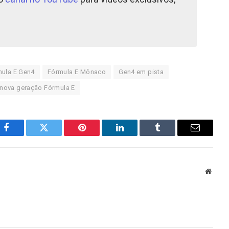
ula E Gen4
Fórmula E Mônaco
Gen4 em pista
nova geração Fórmula E
Facebook
Twitter
Pinterest
LinkedIn
Tumblr
E-
mail
Site