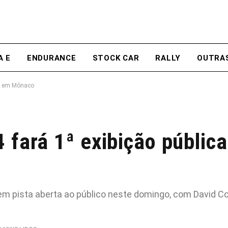
A E
ENDURANCE
STOCK CAR
RALLY
OUTRA
ca em Mônaco
 fará 1ª exibição públic
em pista aberta ao público neste domingo, com David Co