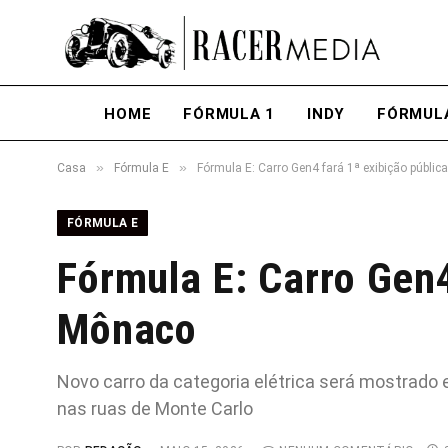
HOME
FÓRMULA 1
INDY
FÓRMUL
»
»
Casa
Fórmula E
Fórmula E: Carro Gen4 fará 1ª exibição públi
FÓRMULA E
Fórmula E: Carro Gen4
Mônaco
Novo carro da categoria elétrica será mostrado 
nas ruas de Monte Carlo