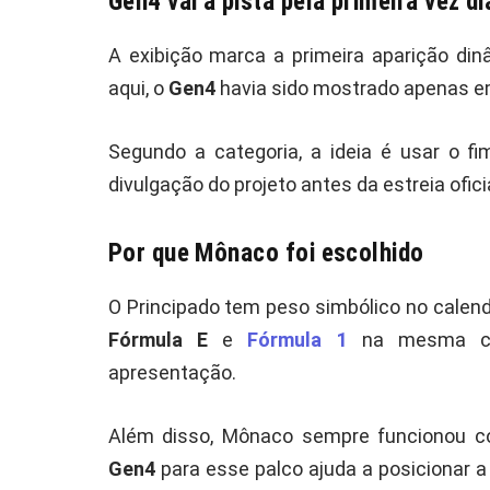
Gen4 vai à pista pela primeira vez d
A exibição marca a primeira aparição din
aqui, o
Gen4
havia sido mostrado apenas em
Segundo a categoria, a ideia é usar o 
divulgação do projeto antes da estreia ofic
Por que Mônaco foi escolhido
O Principado tem peso simbólico no calend
Fórmula E
e
Fórmula 1
na mesma con
apresentação.
Além disso, Mônaco sempre funcionou co
Gen4
para esse palco ajuda a posicionar 