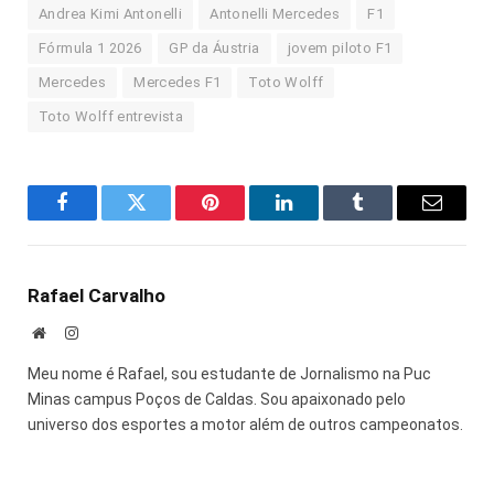
Andrea Kimi Antonelli
Antonelli Mercedes
F1
Fórmula 1 2026
GP da Áustria
jovem piloto F1
Mercedes
Mercedes F1
Toto Wolff
Toto Wolff entrevista
Facebook
Twitter
Pinterest
LinkedIn
Tumblr
E-
mail
Rafael Carvalho
Site
Instagram
Meu nome é Rafael, sou estudante de Jornalismo na Puc
Minas campus Poços de Caldas. Sou apaixonado pelo
universo dos esportes a motor além de outros campeonatos.