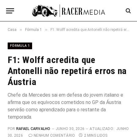
»
»
Casa
Fórmula 1
F1: Wolff acredita que Antonelli não repetirá erros na Áustria
FÓRMULA 1
F1: Wolff acredita que
Antonelli não repetirá erros na
Áustria
Chefe da Mercedes sai em defesa do jovem italiano e
afirma que os equívocos cometidos no GP da Áustria
servirão como aprendizado para o restante da
temporada.
POR
RAFAEL CARVALHO
JUNHO 30, 2026
ATUALIZADO:
JUNHO
30, 2026
NENHUM COMENTÁRIO
2 MINS LIDOS