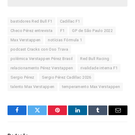
bastidores Red Bull F1
Cadillac F1
Checo Pérez entrevista
F1
GP de São Paulo 2022
Max Verstappen
notícias Fórmula 1
podcast Cracks con Oso Trava
polêmica Verstappen Pérez Brasil
Red Bull Racing
relacionamento Pérez Verstappen
rivalidade interna F1
Sergio Pérez
Sergio Pérez Cadillac 2026
talento Max Verstappen
temperamento Max Verstappen
Facebook
Twitter
Pinterest
LinkedIn
Tumblr
E-
mail