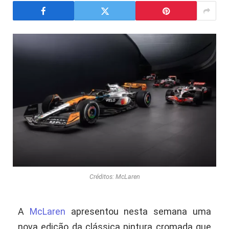
Créditos: McLaren
A
McLaren
apresentou nesta semana uma
nova edição da clássica pintura cromada que