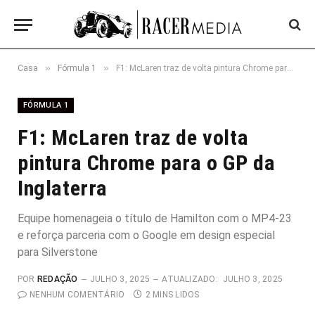
»
»
Casa
Fórmula 1
F1: McLaren traz de volta pintura Chrome para o GP da Inglaterra
FÓRMULA 1
F1: McLaren traz de volta
pintura Chrome para o GP da
Inglaterra
Equipe homenageia o título de Hamilton com o MP4-23
e reforça parceria com o Google em design especial
para Silverstone
POR
REDAÇÃO
JULHO 3, 2025
ATUALIZADO:
JULHO 3, 2025
NENHUM COMENTÁRIO
2 MINS LIDOS