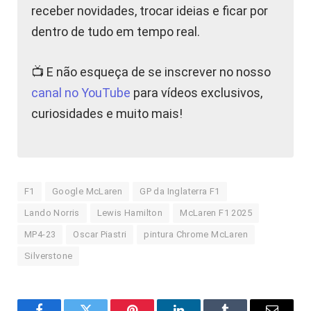
receber novidades, trocar ideias e ficar por
dentro de tudo em tempo real.
📺 E não esqueça de se inscrever no nosso
canal no YouTube
para vídeos exclusivos,
curiosidades e muito mais!
F1
Google McLaren
GP da Inglaterra F1
Lando Norris
Lewis Hamilton
McLaren F1 2025
MP4-23
Oscar Piastri
pintura Chrome McLaren
Silverstone