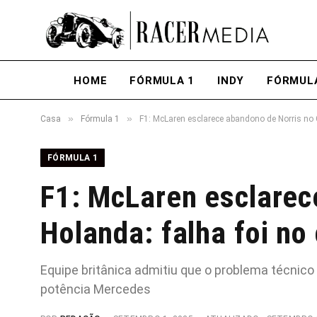
HOME
FÓRMULA 1
INDY
FÓRMUL
»
»
Casa
Fórmula 1
F1: McLaren esclarece abandono de Norris no 
FÓRMULA 1
F1: McLaren esclarec
Holanda: falha foi no
Equipe britânica admitiu que o problema técnico
potência Mercedes