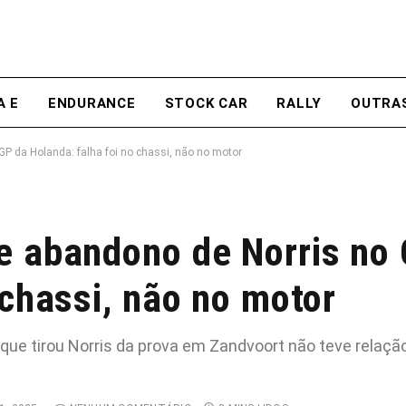
A E
ENDURANCE
STOCK CAR
RALLY
OUTRA
GP da Holanda: falha foi no chassi, não no motor
e abandono de Norris no
 chassi, não no motor
 que tirou Norris da prova em Zandvoort não teve relaç