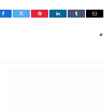
Facebook
Twitter
Pinterest
LinkedIn
Tumblr
E-
mail
Site