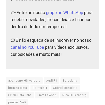
👉 Entre no nosso
grupo no WhatsApp
para
receber novidades, trocar ideias e ficar por
dentro de tudo em tempo real.
📺 E não esqueça de se inscrever no nosso
canal no YouTube
para vídeos exclusivos,
curiosidades e muito mais!
abandono Hülkenberg
Audi F1
Barcelona
brita na pista
Fórmula 1
Gabriel Bortoleto
GP da Catalunha
Liam Lawson
Nico Hulkenberg
pontos Audi