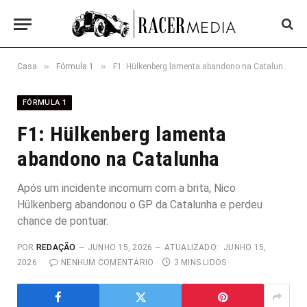
»
»
Casa
Fórmula 1
F1: Hülkenberg lamenta abandono na Catalunha
FÓRMULA 1
F1: Hülkenberg lamenta
abandono na Catalunha
Após um incidente incomum com a brita, Nico
Hülkenberg abandonou o GP da Catalunha e perdeu
chance de pontuar.
POR
REDAÇÃO
JUNHO 15, 2026
ATUALIZADO:
JUNHO 15,
2026
NENHUM COMENTÁRIO
3 MINS LIDOS