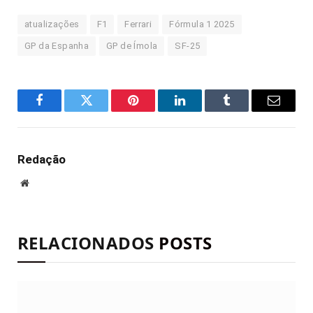
atualizações
F1
Ferrari
Fórmula 1 2025
GP da Espanha
GP de Ímola
SF-25
Facebook
Twitter
Pinterest
LinkedIn
Tumblr
E-
mail
Redação
Site
RELACIONADOS
POSTS