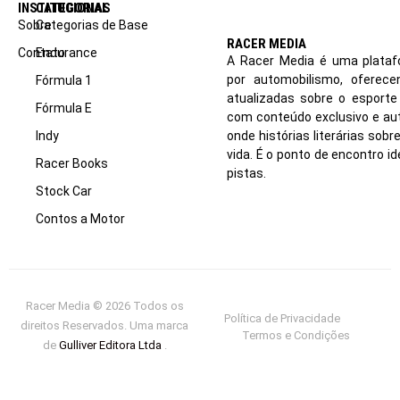
INSTITUCIONAL
CATEGORIAS
Sobre
Categorias de Base
RACER MEDIA
Contato
Endurance
A Racer Media é uma plataf
por automobilismo, oferec
Fórmula 1
atualizadas sobre o esport
Fórmula E
com conteúdo exclusivo e aut
Indy
onde histórias literárias sob
vida. É o ponto de encontro i
Racer Books
pistas.
Stock Car
Contos a Motor
Racer Media © 2026 Todos os
Política de Privacidade
direitos Reservados. Uma marca
Termos e Condições
de
Gulliver Editora Ltda
.