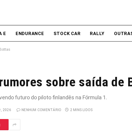
A E
ENDURANCE
STOCK CAR
RALLY
OUTRA
 Bottas
 rumores sobre saída de 
ndo futuro do piloto finlandês na Fórmula 1.
, 2026
NENHUM COMENTÁRIO
2 MINS LIDOS
t