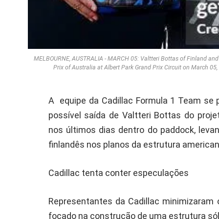
MELBOURNE, AUSTRALIA - MARCH 05: Valtteri Bottas of Finland and C
Prix of Australia at Albert Park Grand Prix Circuit on March 05
A equipe da Cadillac Formula 1 Team se 
possível saída de Valtteri Bottas do proj
nos últimos dias dentro do paddock, leva
finlandês nos planos da estrutura america
Cadillac tenta conter especulações
Representantes da Cadillac minimizaram 
focado na construção de uma estrutura sóli