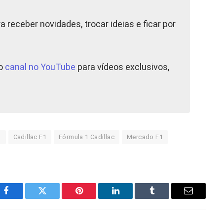
a receber novidades, trocar ideias e ficar por
so
canal no YouTube
para vídeos exclusivos,
1
Cadillac F1
Fórmula 1 Cadillac
Mercado F1
Facebook
Twitter
Pinterest
LinkedIn
Tumblr
E-
mail