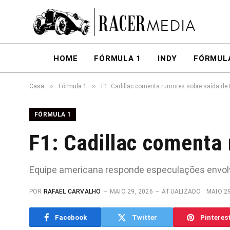
HOME
FÓRMULA 1
INDY
FÓRMUL
»
»
Casa
Fórmula 1
F1: Cadillac comenta rumores sobre saída de
FÓRMULA 1
F1: Cadillac comenta
Equipe americana responde especulações envolve
POR
RAFAEL CARVALHO
MAIO 29, 2026
ATUALIZADO:
MAIO 29
Facebook
Twitter
Pinteres