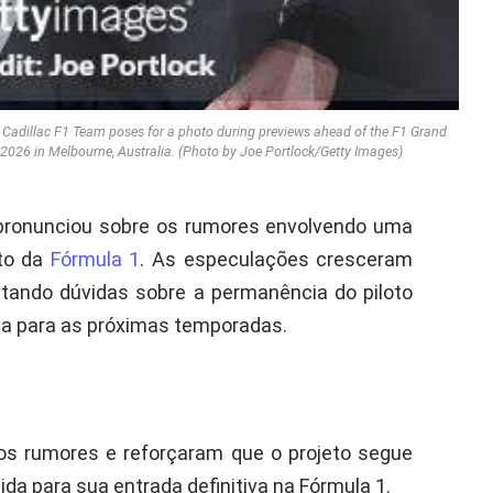
adillac F1 Team poses for a photo during previews ahead of the F1 Grand
, 2026 in Melbourne, Australia. (Photo by Joe Portlock/Getty Images)
pronunciou sobre os rumores envolvendo uma
eto da
Fórmula 1
. As especulações cresceram
ntando dúvidas sobre a permanência do piloto
na para as próximas temporadas.
os rumores e reforçaram que o projeto segue
da para sua entrada definitiva na Fórmula 1.