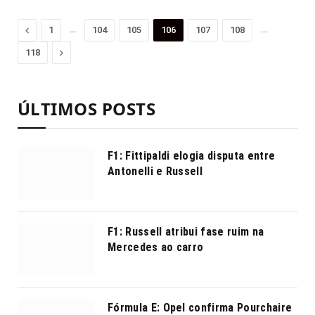
Anterior
…
…
1
104
105
106
107
108
Proximo
118
ÚLTIMOS POSTS
F1: Fittipaldi elogia disputa entre
Antonelli e Russell
F1: Russell atribui fase ruim na
Mercedes ao carro
Fórmula E: Opel confirma Pourchaire