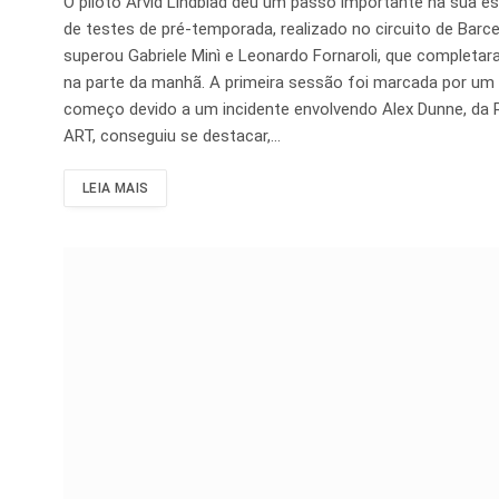
O piloto Arvid Lindblad deu um passo importante na sua e
de testes de pré-temporada, realizado no circuito de Ba
superou Gabriele Minì e Leonardo Fornaroli, que complet
na parte da manhã. A primeira sessão foi marcada por um 
começo devido a um incidente envolvendo Alex Dunne, da Ro
ART, conseguiu se destacar,…
LEIA MAIS