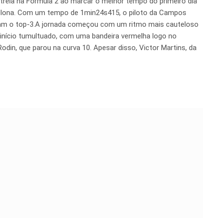
streia na Fórmula 2 ao marcar o melhor tempo do primeiro dia
rcelona. Com um tempo de 1min24s415, o piloto da Campos
aram o top-3.A jornada começou com um ritmo mais cauteloso
início tumultuado, com uma bandeira vermelha logo no
din, que parou na curva 10. Apesar disso, Victor Martins, da