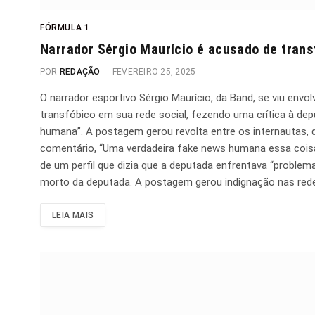
FÓRMULA 1
Narrador Sérgio Maurício é acusado de tran
POR
REDAÇÃO
FEVEREIRO 25, 2025
O narrador esportivo Sérgio Maurício, da Band, se viu en
transfóbico em sua rede social, fezendo uma crítica à de
humana”. A postagem gerou revolta entre os internautas, 
comentário, “Uma verdadeira fake news humana essa coisa”
de um perfil que dizia que a deputada enfrentava “proble
morto da deputada. A postagem gerou indignação nas red
LEIA MAIS