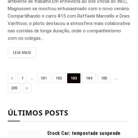
ambiente de trabalho.Em entrevista ao site oficial do WEC,
Magnussen se mostrou entusiasmado com o novo cenário.
Compartilhando o carro #15 com Raffaele Marciello e Dries
Vanthoor, o piloto destacou a atmosfera mais colaborativa
nas corridas de longa duração, onde o companheirismo
com os colegas…
LEIA MAIS
Anterior
…
…
1
181
182
183
184
185
Proximo
205
ÚLTIMOS POSTS
Stock Car: tempestade suspende