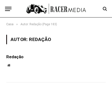
»
Casa
Autor: Redação (Page 183)
AUTOR:
REDAÇÃO
Redação
Site