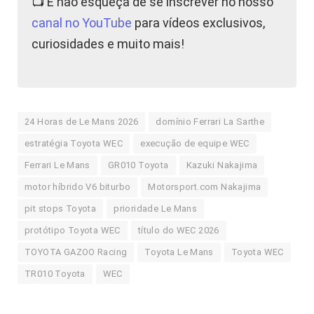
📺 E não esqueça de se inscrever no nosso
canal no YouTube
para vídeos exclusivos,
curiosidades e muito mais!
24 Horas de Le Mans 2026
domínio Ferrari La Sarthe
estratégia Toyota WEC
execução de equipe WEC
Ferrari Le Mans
GR010 Toyota
Kazuki Nakajima
motor híbrido V6 biturbo
Motorsport.com Nakajima
pit stops Toyota
prioridade Le Mans
protótipo Toyota WEC
título do WEC 2026
TOYOTA GAZOO Racing
Toyota Le Mans
Toyota WEC
TR010 Toyota
WEC