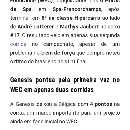
Endurance (WEC)
, conquistados nas
6 Horas
de Spa
, em
Spa-Francorchamps
, após
terminar em
8º na classe Hipercarro
ao lado
de
André Lotterer
e
Mathys Jaubert
no carro
#17
. O resultado veio em apenas sua segunda
corrida
no campeonato, apesar de um
problema no
trem de força
que comprometeu
o ritmo do brasileiro no stint final.
Genesis pontua pela primeira vez no
WEC em apenas duas corridas
A Genesis deixou a Bélgica com
4 pontos
na
conta, um marco importante para um projeto
ainda em fase inicial no WEC.