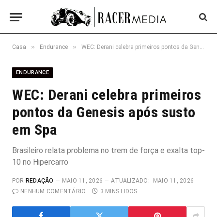
»
»
Casa
Endurance
WEC: Derani celebra primeiros pontos da Genesis após susto em Spa
ENDURANCE
WEC: Derani celebra primeiros
pontos da Genesis após susto
em Spa
Brasileiro relata problema no trem de força e exalta top-
10 no Hipercarro
POR
REDAÇÃO
MAIO 11, 2026
ATUALIZADO:
MAIO 11, 2026
NENHUM COMENTÁRIO
3 MINS LIDOS