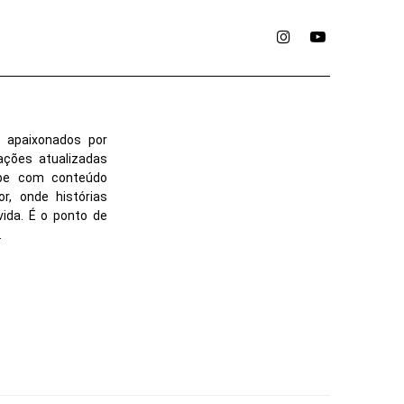
Instagram
YouTube
 apaixonados por
ações atualizadas
ube com conteúdo
r, onde histórias
vida. É o ponto de
.