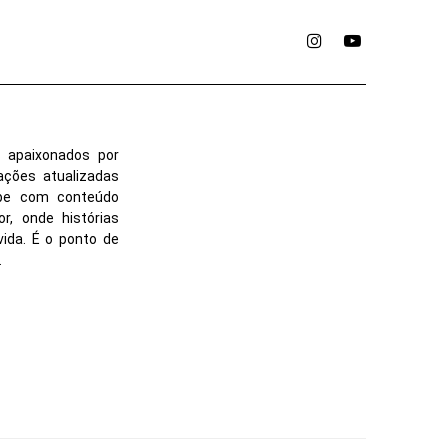
Instagram
YouTube
 apaixonados por
ações atualizadas
ube com conteúdo
r, onde histórias
vida. É o ponto de
.