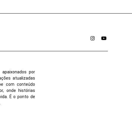
Instagram
YouTube
 apaixonados por
ações atualizadas
ube com conteúdo
r, onde histórias
vida. É o ponto de
.