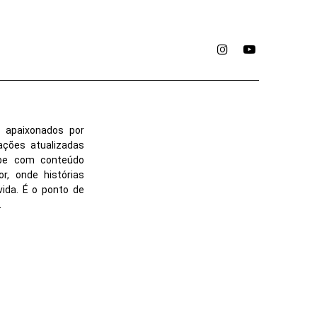
Instagram
YouTube
 apaixonados por
ações atualizadas
ube com conteúdo
r, onde histórias
vida. É o ponto de
.