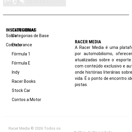
INSTITUCIONAL
CATEGORIAS
Sobre
Categorias de Base
RACER MEDIA
Contato
Endurance
A Racer Media é uma plataf
por automobilismo, oferec
Fórmula 1
atualizadas sobre o esport
Fórmula E
com conteúdo exclusivo e aut
Indy
onde histórias literárias sob
vida. É o ponto de encontro i
Racer Books
pistas.
Stock Car
Contos a Motor
Racer Media © 2026 Todos os