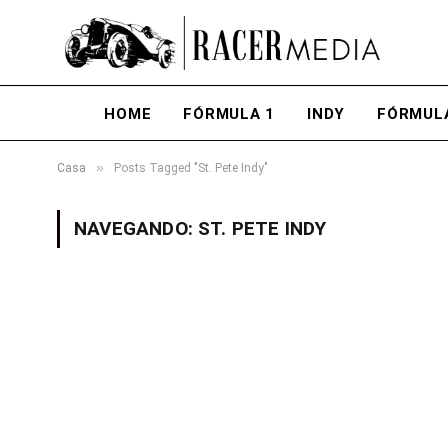
HOME
FÓRMULA 1
INDY
FÓRMUL
»
Casa
Posts Tagged "St. Pete Indy"
NAVEGANDO:
ST. PETE INDY