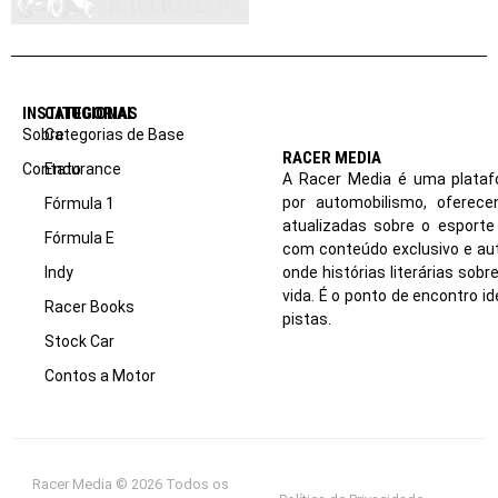
INSTITUCIONAL
CATEGORIAS
Sobre
Categorias de Base
RACER MEDIA
Contato
Endurance
A Racer Media é uma plataf
por automobilismo, oferec
Fórmula 1
atualizadas sobre o esport
Fórmula E
com conteúdo exclusivo e aut
Indy
onde histórias literárias sob
vida. É o ponto de encontro i
Racer Books
pistas.
Stock Car
Contos a Motor
Racer Media © 2026 Todos os