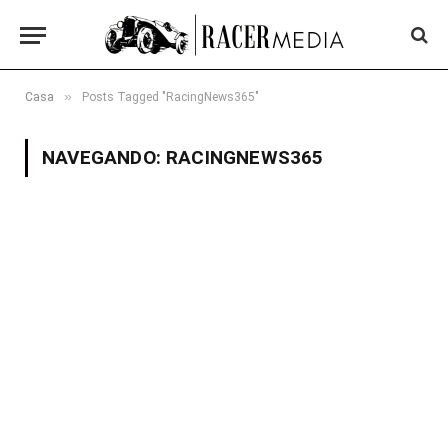
»
Casa
Posts Tagged "RacingNews365"
NAVEGANDO:
RACINGNEWS365