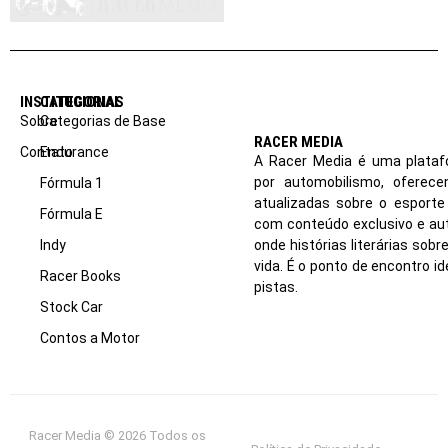
INSTITUCIONAL
CATEGORIAS
Sobre
Categorias de Base
RACER MEDIA
Contato
Endurance
A Racer Media é uma plataf
por automobilismo, oferec
Fórmula 1
atualizadas sobre o esport
Fórmula E
com conteúdo exclusivo e aut
Indy
onde histórias literárias sob
vida. É o ponto de encontro i
Racer Books
pistas.
Stock Car
Contos a Motor
Racer Media © 2026 Todos os