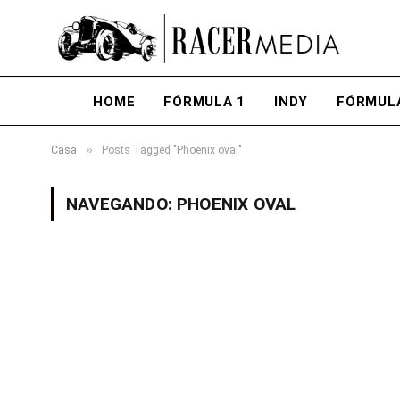
HOME
FÓRMULA 1
INDY
FÓRMUL
»
Casa
Posts Tagged "Phoenix oval"
NAVEGANDO:
PHOENIX OVAL