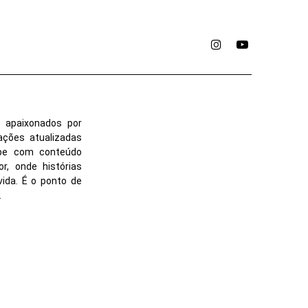
Instagram
YouTube
 apaixonados por
ações atualizadas
ube com conteúdo
r, onde histórias
vida. É o ponto de
.