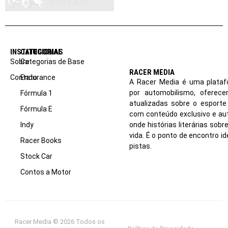
INSTITUCIONAL
CATEGORIAS
Sobre
Categorias de Base
RACER MEDIA
Contato
Endurance
A Racer Media é uma plataf
por automobilismo, oferec
Fórmula 1
atualizadas sobre o esport
Fórmula E
com conteúdo exclusivo e aut
Indy
onde histórias literárias sob
vida. É o ponto de encontro i
Racer Books
pistas.
Stock Car
Contos a Motor
Racer Media © 2026 Todos os