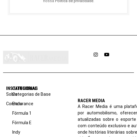
nossa
Política de privacidade
.
Instagram
YouTube
INSTITUCIONAL
CATEGORIAS
Sobre
Categorias de Base
RACER MEDIA
Contato
Endurance
A Racer Media é uma plataf
por automobilismo, oferec
Fórmula 1
atualizadas sobre o esport
Fórmula E
com conteúdo exclusivo e aut
Indy
onde histórias literárias sob