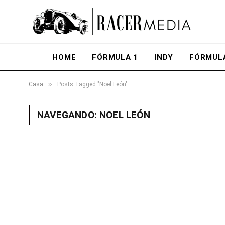
HOME
FÓRMULA 1
INDY
FÓRMUL
»
Casa
Posts Tagged "Noel León"
NAVEGANDO:
NOEL LEÓN