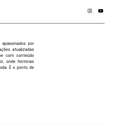
Instagram
YouTube
 apaixonados por
ações atualizadas
ube com conteúdo
r, onde histórias
vida. É o ponto de
.