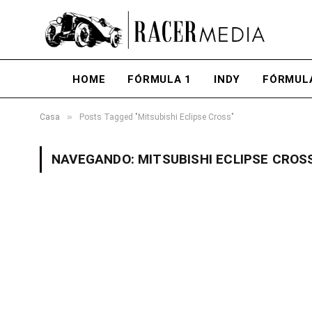
HOME
FÓRMULA 1
INDY
FÓRMUL
»
Casa
Posts Tagged "Mitsubishi Eclipse Cross"
NAVEGANDO:
MITSUBISHI ECLIPSE CROS