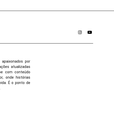
Instagram
YouTube
 apaixonados por
ações atualizadas
ube com conteúdo
r, onde histórias
vida. É o ponto de
.