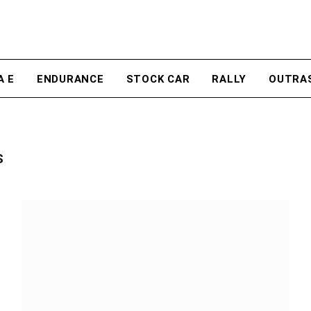
A E
ENDURANCE
STOCK CAR
RALLY
OUTRA
S