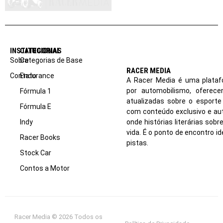
INSTITUCIONAL
CATEGORIAS
Sobre
Categorias de Base
RACER MEDIA
Contato
Endurance
A Racer Media é uma plataf
por automobilismo, oferec
Fórmula 1
atualizadas sobre o esport
Fórmula E
com conteúdo exclusivo e aut
Indy
onde histórias literárias sob
vida. É o ponto de encontro i
Racer Books
pistas.
Stock Car
Contos a Motor
Racer Media © 2026 Todos os