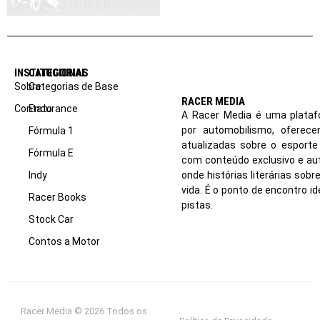
INSTITUCIONAL
CATEGORIAS
Sobre
Categorias de Base
RACER MEDIA
Contato
Endurance
A Racer Media é uma plataf
por automobilismo, oferec
Fórmula 1
atualizadas sobre o esport
Fórmula E
com conteúdo exclusivo e aut
Indy
onde histórias literárias sob
vida. É o ponto de encontro i
Racer Books
pistas.
Stock Car
Contos a Motor
Racer Media © 2026 Todos os