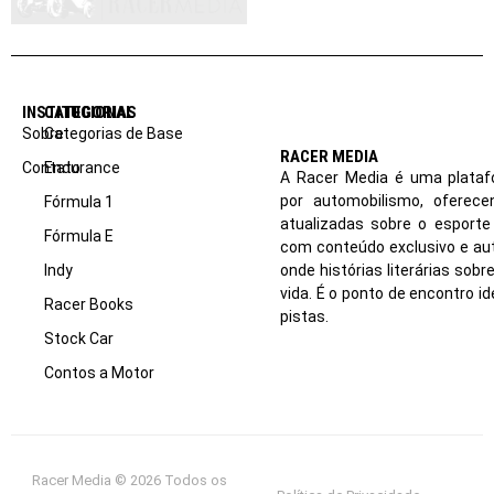
INSTITUCIONAL
CATEGORIAS
Sobre
Categorias de Base
RACER MEDIA
Contato
Endurance
A Racer Media é uma plataf
por automobilismo, oferec
Fórmula 1
atualizadas sobre o esport
Fórmula E
com conteúdo exclusivo e aut
Indy
onde histórias literárias sob
vida. É o ponto de encontro i
Racer Books
pistas.
Stock Car
Contos a Motor
Racer Media © 2026 Todos os