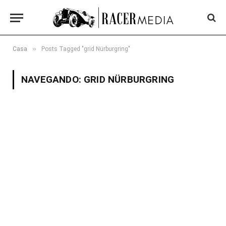
»
Casa
Posts Tagged "grid Nürburgring"
NAVEGANDO:
GRID NÜRBURGRING