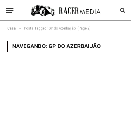
»
Casa
Posts Tagged "GP do Azerbaijão" (Page 2)
NAVEGANDO:
GP DO AZERBAIJÃO