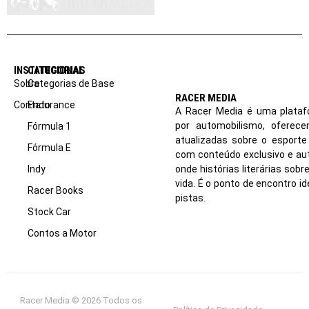
INSTITUCIONAL
CATEGORIAS
Sobre
Categorias de Base
RACER MEDIA
Contato
Endurance
A Racer Media é uma plataf
por automobilismo, oferec
Fórmula 1
atualizadas sobre o esport
Fórmula E
com conteúdo exclusivo e aut
Indy
onde histórias literárias sob
vida. É o ponto de encontro i
Racer Books
pistas.
Stock Car
Contos a Motor
Racer Media © 2026 Todos os