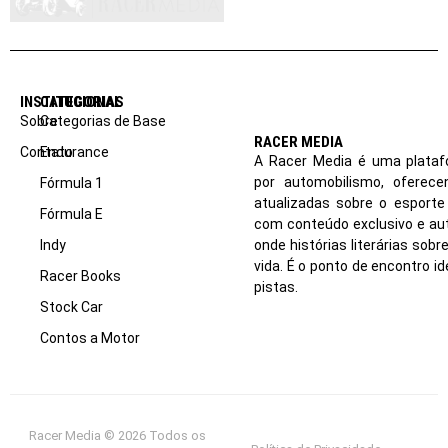
INSTITUCIONAL
CATEGORIAS
Sobre
Categorias de Base
RACER MEDIA
Contato
Endurance
A Racer Media é uma plataf
por automobilismo, oferec
Fórmula 1
atualizadas sobre o esport
Fórmula E
com conteúdo exclusivo e aut
Indy
onde histórias literárias sob
vida. É o ponto de encontro i
Racer Books
pistas.
Stock Car
Contos a Motor
Racer Media © 2026 Todos os