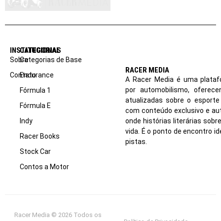
INSTITUCIONAL
CATEGORIAS
Sobre
Categorias de Base
RACER MEDIA
Contato
Endurance
A Racer Media é uma plataf
por automobilismo, oferec
Fórmula 1
atualizadas sobre o esport
Fórmula E
com conteúdo exclusivo e aut
Indy
onde histórias literárias sob
vida. É o ponto de encontro i
Racer Books
pistas.
Stock Car
Contos a Motor
Racer Media © 2026 Todos os