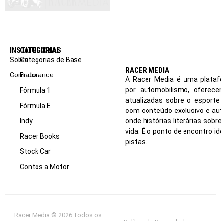
INSTITUCIONAL
CATEGORIAS
Sobre
Categorias de Base
RACER MEDIA
Contato
Endurance
A Racer Media é uma plataf
por automobilismo, oferec
Fórmula 1
atualizadas sobre o esport
Fórmula E
com conteúdo exclusivo e aut
Indy
onde histórias literárias sob
vida. É o ponto de encontro i
Racer Books
pistas.
Stock Car
Contos a Motor
Racer Media © 2026 Todos os