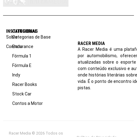
INSTITUCIONAL
CATEGORIAS
Sobre
Categorias de Base
RACER MEDIA
Contato
Endurance
A Racer Media é uma plataf
por automobilismo, oferec
Fórmula 1
atualizadas sobre o esport
Fórmula E
com conteúdo exclusivo e aut
Indy
onde histórias literárias sob
vida. É o ponto de encontro i
Racer Books
pistas.
Stock Car
Contos a Motor
Racer Media © 2026 Todos os