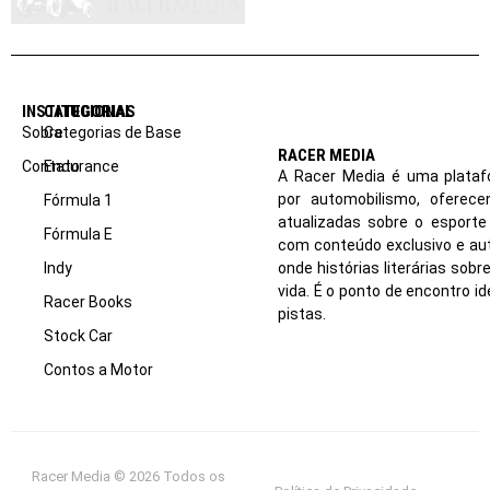
INSTITUCIONAL
CATEGORIAS
Sobre
Categorias de Base
RACER MEDIA
Contato
Endurance
A Racer Media é uma plataf
por automobilismo, oferec
Fórmula 1
atualizadas sobre o esport
Fórmula E
com conteúdo exclusivo e aut
Indy
onde histórias literárias sob
vida. É o ponto de encontro i
Racer Books
pistas.
Stock Car
Contos a Motor
Racer Media © 2026 Todos os