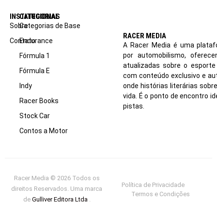
INSTITUCIONAL
CATEGORIAS
Sobre
Categorias de Base
RACER MEDIA
Contato
Endurance
A Racer Media é uma plataf
por automobilismo, oferec
Fórmula 1
atualizadas sobre o esport
Fórmula E
com conteúdo exclusivo e aut
Indy
onde histórias literárias sob
vida. É o ponto de encontro i
Racer Books
pistas.
Stock Car
Contos a Motor
Racer Media © 2026 Todos os
Política de Privacidade
direitos Reservados. Uma marca
Termos e Condições
de
Gulliver Editora Ltda
.