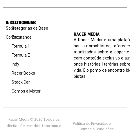
INSTITUCIONAL
CATEGORIAS
Sobre
Categorias de Base
RACER MEDIA
Contato
Endurance
A Racer Media é uma plataf
por automobilismo, oferec
Fórmula 1
atualizadas sobre o esport
Fórmula E
com conteúdo exclusivo e aut
Indy
onde histórias literárias sob
vida. É o ponto de encontro i
Racer Books
pistas.
Stock Car
Contos a Motor
Racer Media © 2026 Todos os
Política de Privacidade
direitos Reservados. Uma marca
Termos e Condições