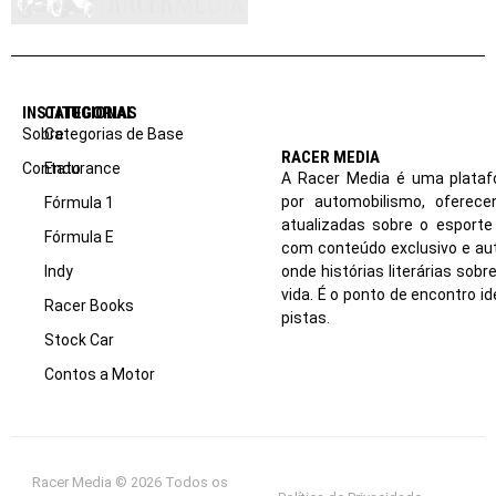
INSTITUCIONAL
CATEGORIAS
Sobre
Categorias de Base
RACER MEDIA
Contato
Endurance
A Racer Media é uma plataf
por automobilismo, oferec
Fórmula 1
atualizadas sobre o esport
Fórmula E
com conteúdo exclusivo e aut
Indy
onde histórias literárias sob
vida. É o ponto de encontro i
Racer Books
pistas.
Stock Car
Contos a Motor
Racer Media © 2026 Todos os