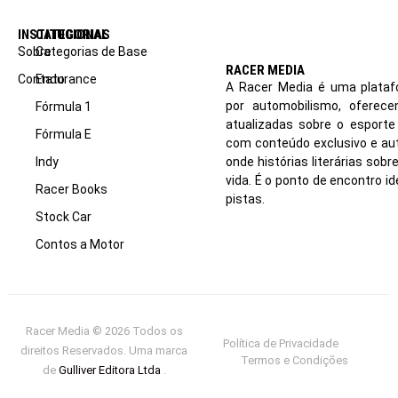
INSTITUCIONAL
CATEGORIAS
Sobre
Categorias de Base
RACER MEDIA
Contato
Endurance
A Racer Media é uma plataf
por automobilismo, oferec
Fórmula 1
atualizadas sobre o esport
Fórmula E
com conteúdo exclusivo e aut
Indy
onde histórias literárias sob
vida. É o ponto de encontro i
Racer Books
pistas.
Stock Car
Contos a Motor
Racer Media © 2026 Todos os
Política de Privacidade
direitos Reservados. Uma marca
Termos e Condições
de
Gulliver Editora Ltda
.