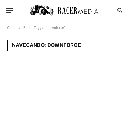
»
Casa
Posts Tagged "downforce"
NAVEGANDO:
DOWNFORCE